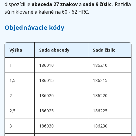
dispozícii je
abeceda 27 znakov
a
sada 9 číslic.
. Razidlá
sú niklované a kalené na 60 - 62 HRC.
Objednávacie kódy
Výška
Sada abecedy
Sada číslic
1
186010
186210
1,5
186015
186215
2
186020
186220
2,5
186025
186225
3
186030
186230