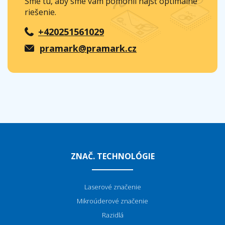
Sme tu, aby sme vám pomohli nájsť optimálne
riešenie.
+420251561029
pramark@pramark.cz
ZNAČ. TECHNOLÓGIE
Laserové značenie
Mikroúderové značenie
Razidlá