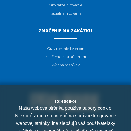
Orbitálne nitovanie
Radiálne nitovanie
ZNAČENIE NA ZAKÁZKU
Gravírovanie laserom
Značenie mikroúderom
Výroba razníkov
COOKIES
Naša webová stránka používa súbory cookie.
Niektoré z nich sú určené na správne fungovanie
PRAMARK, s.r.o.
webovej stránky. Iné zlepšujú váš používateľský
K Letňanům 1036/7
zážitok a nám pomáhajú rozvíjať naše webové