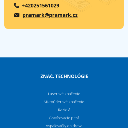
+420251561029
pramark@pramark.cz
ZNAČ. TECHNOLÓGIE
Laserové značenie
Mikroúderové značenie
Razidlá
Gravírovacie perá
Vypaľovačky do dreva