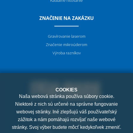
Radiálne nitovanie
ZNAČENIE NA ZAKÁZKU
Gravírovanie laserom
Značenie mikroúderom
Výroba razníkov
COOKIES
Naša webová stránka používa súbory cookie.
Niektoré z nich sú určené na správne fungovanie
PRAMARK, s.r.o.
webovej stránky. Iné zlepšujú váš používateľský
K Letňanům 1036/7
zážitok a nám pomáhajú rozvíjať naše webové
182 00 Praha 8 - Ďáblice
stránky. Svoj výber budete môcť kedykoľvek zmeniť.