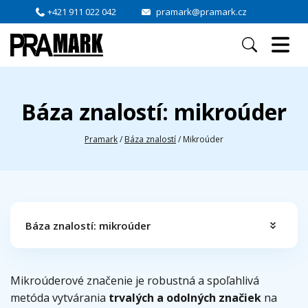
+421 911 022 042
pramark@pramark.cz
Báza znalostí: mikroúder
Pramark
/
Báza znalostí
/
Mikroúder
Báza znalostí: mikroúder
Mikroúderové značenie je robustná a spoľahlivá
metóda vytvárania
trvalých a odolných značiek
na