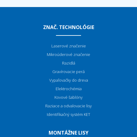
ZNAČ. TECHNOLÓGIE
Laserové značenie
Mikroúderové značenie
Razidlá
Gravírovacie perá
Vypaľovačky do dreva
Elektrochémia
Kovové šablóny
Raziace a odvalovacie lisy
Identifikačný systém KET
MONTÁŽNE LISY