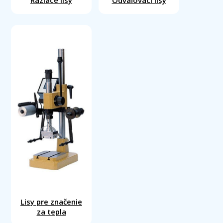
Raziace lisy
Odvaľovací lisy
Lisy pre značenie
za tepla