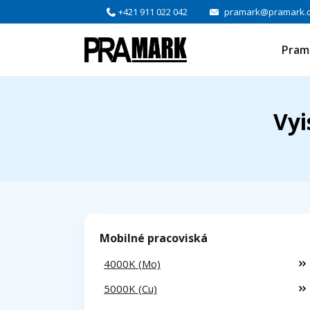
+421 911 022 042
pramark@pramark.
Pram
Vyi
Mobilné pracoviská
4000K (Mo)
5000K (Cu)