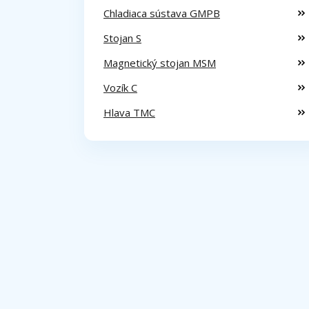
Chladiaca sústava GMPB
Stojan S
Magnetický stojan MSM
Vozík C
Hlava TMC