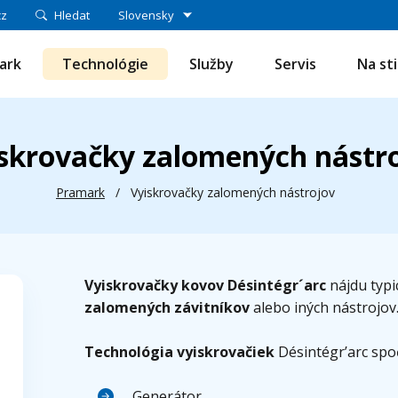
cz
Hledat
Slovensky
ark
Technológie
Služby
Servis
Na st
skrovačky zalomených nástr
Pramark
/
Vyiskrovačky zalomených nástrojov
Vyiskrovačky kovov Désintégr´arc
nájdu typi
zalomených závitníkov
alebo iných nástrojov
Technológia vyiskrovačiek
Désintégr’arc spo
Generátor