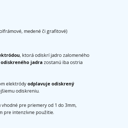
olfrámové, medené či grafitové)
ektródou
, ktorá odiskrí jadro zalomeného
í
odiskreného jadra
zostanú iba ostria
om elektródy
odplavuje odiskrený
ejšiemu odiskreniu.
ú vhodné pre priemery od 1 do 3mm,
pre intenzívne použitie.