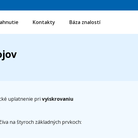
iahnutie
Kontakty
Báza znalostí
ojov
cké uplatnenie pri
vyiskrovaniu
.
číva na štyroch základných prvkoch: