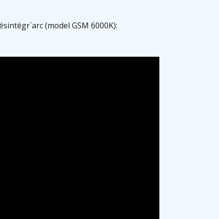
sintégr´arc (model GSM 6000K):