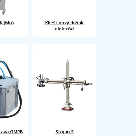
K (Mo)
Klieštinový držiak
elektród
stava GMPB
Stojan S