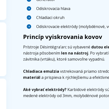
Odiskrovacia hlava
Chladiaci okruh
Odiskrovacie elektródy (molybdénové, v
Princíp vyiskrovania kovov
Prístroje Désintégra’arc sú vybavené
dutou el
nástroja pôsobením
len na nástroj
. Po vybrat
závitníka (vrtáku), ktoré samovoľne vypadnú.
Chladiaca emulzia
vstrekovaná priamo stred
materiál
a prispieva k rýchlejšiemu a efektívn
Aké vybrať elektródy?
Karbidové elektródy s
medené elektródy od 3mm, molybdénové potom 