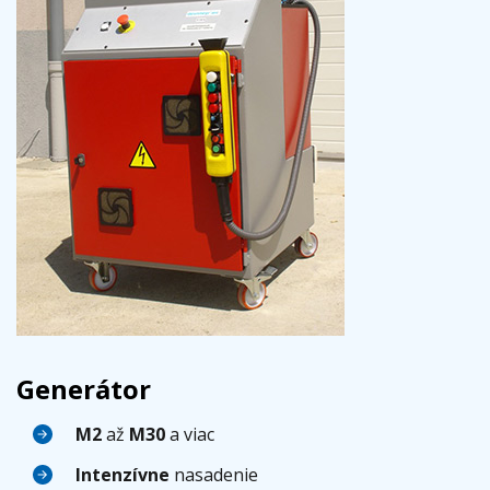
Generátor
M2
až
M30
a viac
Intenzívne
nasadenie