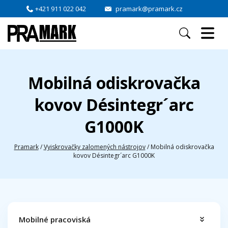
+421 911 022 042
pramark@pramark.cz
Mobilná odiskrovačka
kovov Désintegr´arc
G1000K
Pramark
/
Vyiskrovačky zalomených nástrojov
/
Mobilná odiskrovačka
kovov Désintegr´arc G1000K
Mobilné pracoviská