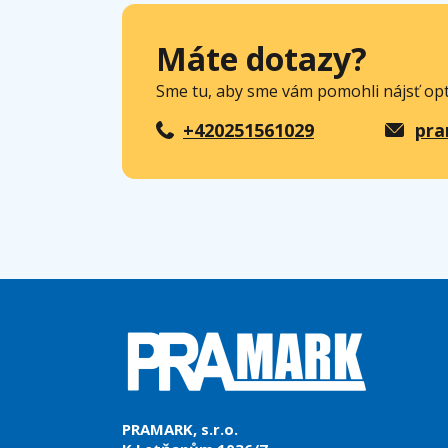
Máte dotazy?
Sme tu, aby sme vám pomohli nájsť opt
+420251561029
pra
PRAMARK, s.r.o.