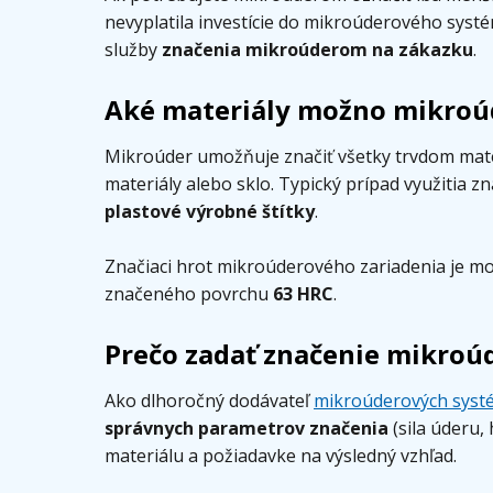
nevyplatila investície do mikroúderového systém
služby
značenia mikroúderom na zákazku
.
Aké materiály možno mikroú
Mikroúder umožňuje značiť všetky trvdom materi
materiály alebo sklo. Typický prípad využitia
plastové výrobné štítky
.
Značiaci hrot mikroúderového zariadenia je mo
značeného povrchu
63 HRC
.
Prečo zadať značenie mikro
Ako dlhoročný dodávateľ
mikroúderových syst
správnych parametrov značenia
(sila úderu,
materiálu a požiadavke na výsledný vzhľad.