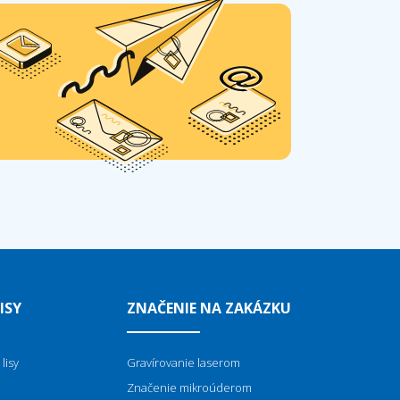
ISY
ZNAČENIE NA ZAKÁZKU
lisy
Gravírovanie laserom
Značenie mikroúderom