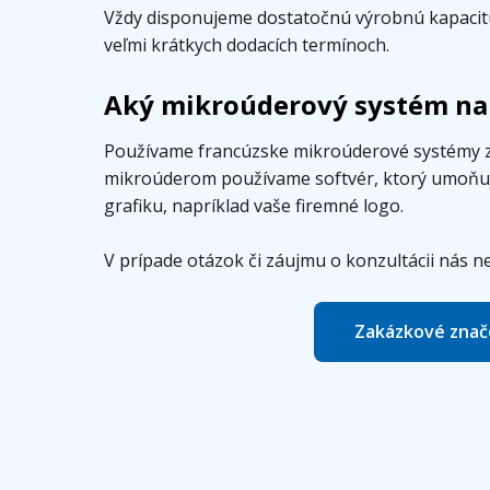
Vždy disponujeme dostatočnú výrobnú kapacitú,
veľmi krátkych dodacích termínoch.
Aký mikroúderový systém na
Používame francúzske mikroúderové systémy 
mikroúderom používame softvér, ktorý umoňuje
grafiku, napríklad vaše firemné logo.
V prípade otázok či záujmu o konzultácii nás n
Zakázkové znač