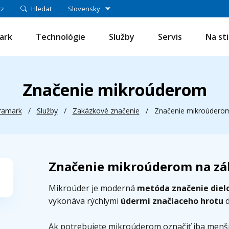
cz
Hledat
Slovensky
ark
Technológie
Služby
Servis
Na st
Značenie mikroúderom
ramark
/
Služby
/
Zakázkové značenie
/
Značenie mikroúdero
Značenie mikroúderom na z
Mikroúder je moderná
metóda značenie diel
vykonáva rýchlymi
údermi značiaceho hrotu
d
Ak potrebujete mikroúderom označiť iba menšiu