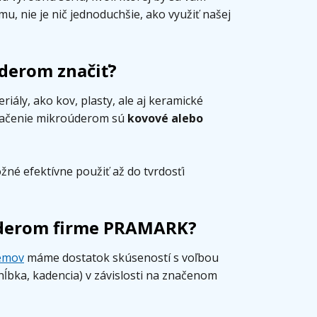
u, nie je nič jednoduchšie, ako využiť našej
derom značiť?
ály, ako kov, plasty, ale aj keramické
 značenie mikroúderom sú
kovové alebo
žné efektívne použiť až do tvrdosťi
úderom firme PRAMARK?
émov
máme dostatok skúseností s voľbou
 hĺbka, kadencia) v závislosti na značenom