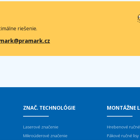
imálne riešenie.
mark@pramark.cz
ZNAČ. TECHNOLÓGIE
MONTÁŽNE L
Laserové značenie
Hrebenové ručné 
Mikroúderové značenie
Pákové ručné lisy