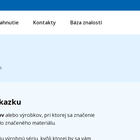
iahnutie
Kontakty
Báza znalostí
m
ákazku
ov
alebo výrobkov, pri ktorej sa značenie
o značeného materiálu.
 výrobnú sériu, kvôli ktorej by sa vám