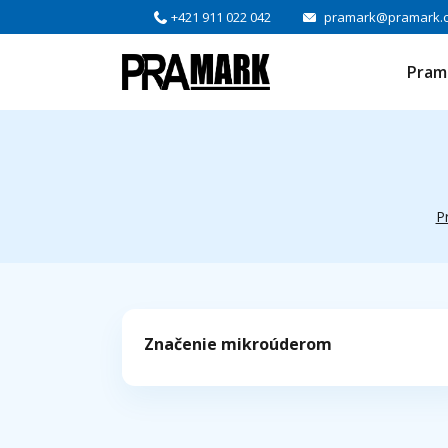
+421 911 022 042
pramark@pramark.
Pram
P
Značenie mikroúderom