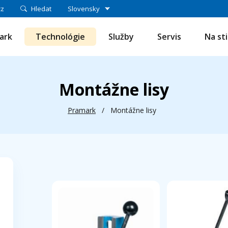
cz
Hledat
Slovensky
ark
Technológie
Služby
Servis
Na st
Montážne lisy
Pramark
/
Montážne lisy