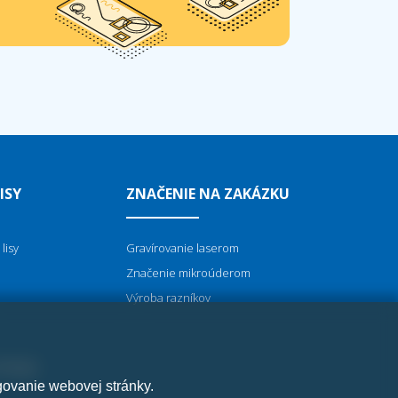
ISY
ZNAČENIE NA ZAKÁZKU
lisy
Gravírovanie laserom
Značenie mikroúderom
Výroba razníkov
TROJE
govanie webovej stránky.