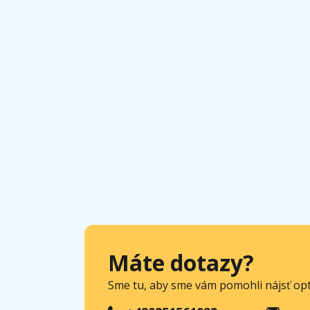
Máte dotazy?
Sme tu, aby sme vám pomohli nájsť opt