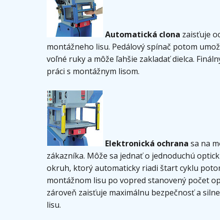
Automatická clona
zaisťuje o
montážneho lisu. Pedálový spínač potom umožňu
voľné ruky a môže ľahšie zakladať dielca. Finál
práci s montážnym lisom.
Elektronická ochrana
sa na mo
zákazníka. Môže sa jednať o jednoduchú optic
okruh, ktorý automaticky riadi štart cyklu pot
montážnom lisu po vopred stanovený počet opa
zároveň zaisťuje maximálnu bezpečnosť a siln
lisu.