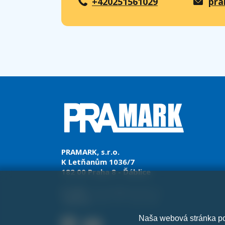
+420251561029
pra
PRAMARK, s.r.o.
K Letňanům 1036/7
182 00 Praha 8 - Ďáblice
E-mail:
pramark@pramark.cz
Telefon:
+421 911 022 042
Naša webová stránka pou