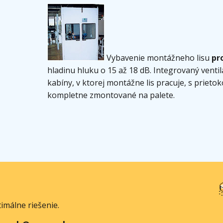
Vybavenie montážneho lisu
pr
hladinu hluku o 15 až 18 dB. Integrovaný venti
kabíny, v ktorej montážne lis pracuje, s prie
kompletne zmontované na palete.
imálne riešenie.