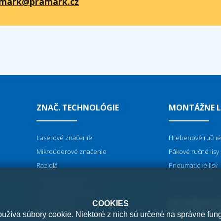
mark@pramark.cz
ZNAČ. TECHNOLÓGIE
MONTÁŽNE L
Laserové značenie
Hrebenové ručné 
Mikroúderové značenie
Pákové ručné lisy
Razidlá
Pneumatické lisy
Gravírovacie perá
Mechanické lisy
Vypaľovačky do dreva
NITOVACIE S
COOKIES
Elektrochémia
žíva súbory cookie. Niektoré z nich sú určené na správne fun
Kovové šablóny