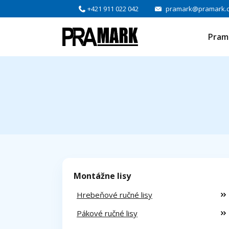
+421 911 022 042
pramark@pramark.
Pram
Montážne lisy
Hrebeňové ručné lisy
Pákové ručné lisy