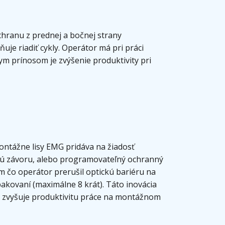
chranu z prednej a bočnej strany
je riadiť cykly. Operátor má pri práci
nym prínosom je zvýšenie produktivity pri
ntážne lisy EMG pridáva na žiadosť
kú závoru, alebo programovateľný ochranný
om čo operátor prerušil optickú bariéru na
kovaní (maximálne 8 krát). Táto inovácia
e zvyšuje produktivitu práce na montážnom