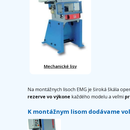
Mechanické lisy
Na montážnych lisoch EMG je široká škála oper
rezerve vo výkone
každého modelu a veľmi
p
K montážnym lisom dodávame voli