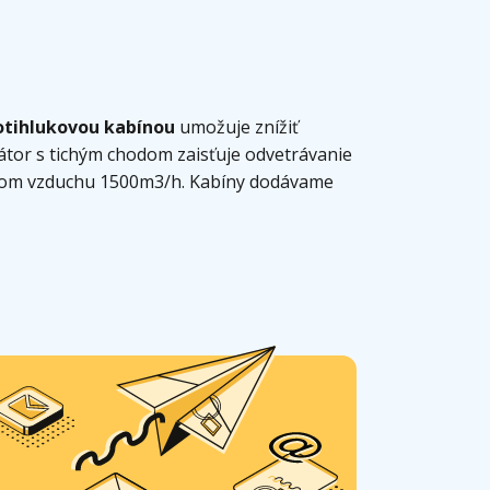
otihlukovou kabínou
umožuje znížiť
látor s tichým chodom zaisťuje odvetrávanie
tokom vzduchu 1500m3/h. Kabíny dodávame