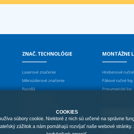
ZNAČ. TECHNOLÓGIE
MONTÁŽNE L
Laserové značenie
Hrebenové ručné 
Mikroúderové značenie
Pákové ručné lisy
Razidlá
Pneumatické lisy
Gravírovacie perá
Mechanické lisy
Vypaľovačky do dreva
NITOVACIE S
COOKIES
Elektrochémia
žíva súbory cookie. Niektoré z nich sú určené na správne fun
Kovové šablóny
vateľský zážitok a nám pomáhajú rozvíjať naše webové stránky.
Raziace a odvalovacie lisy
Orbitálne nitovan