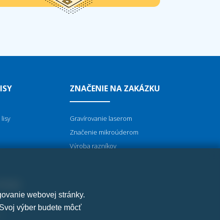
ISY
ZNAČENIE NA ZAKÁZKU
lisy
Gravírovanie laserom
Značenie mikroúderom
Výroba razníkov
TROJE
govanie webovej stránky.
 Svoj výber budete môcť
ie