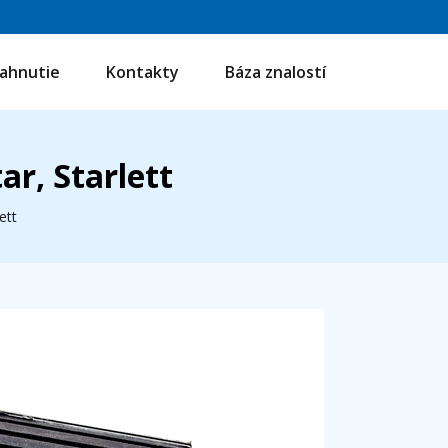
iahnutie
Kontakty
Báza znalostí
r, Starlett
ett