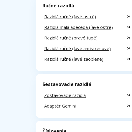
Ručné razidlá
Razidlá ručné (ľavé ostré)
Razidlá malá abeceda (ľavé ostré)
Razidlá ručné (pravé tupé)
Razidlá ručné (ľavé antistresové)
Razidlá ručné (ľavé zaoblené)
Sestavovacie razidlá
Zostavovacie razidlá
Adaptér Gemini
Číslovanie