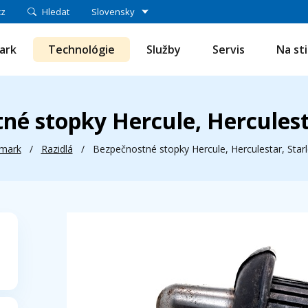
cz
Hledat
Slovensky
ark
Technológie
Služby
Servis
Na st
né stopky Hercule, Herculesta
mark
/
Razidlá
/
Bezpečnostné stopky Hercule, Herculestar, Starl