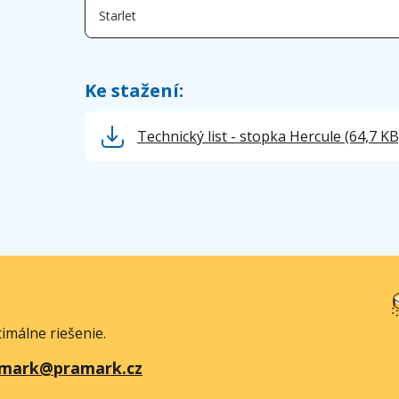
Starlet
Ke stažení:
Technický list - stopka Hercule
(64,7 KB
imálne riešenie.
mark@pramark.cz