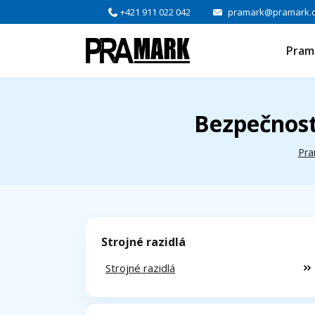
+421 911 022 042
pramark@pramark.
Pram
Bezpečnost
Pra
Strojné razidlá
Strojné razidlá