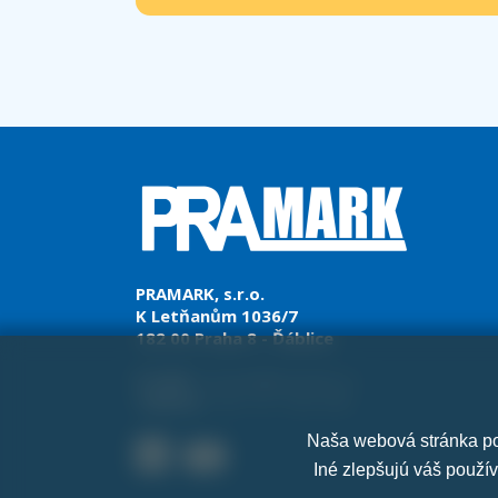
PRAMARK, s.r.o.
K Letňanům 1036/7
182 00 Praha 8 - Ďáblice
E-mail:
pramark@pramark.cz
Telefon:
+421 911 022 042
Naša webová stránka pou
Iné zlepšujú váš použí