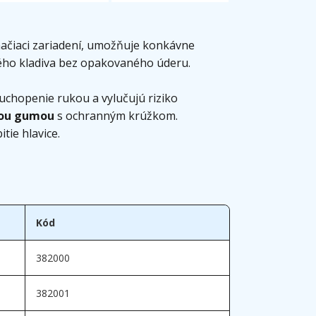
načiaci zariadení, umožňuje konkávne
kého kladiva bez opakovaného úderu.
uchopenie rukou a vylučujú riziko
ou gumou
s ochranným krúžkom.
tie hlavice.
Kód
382000
382001