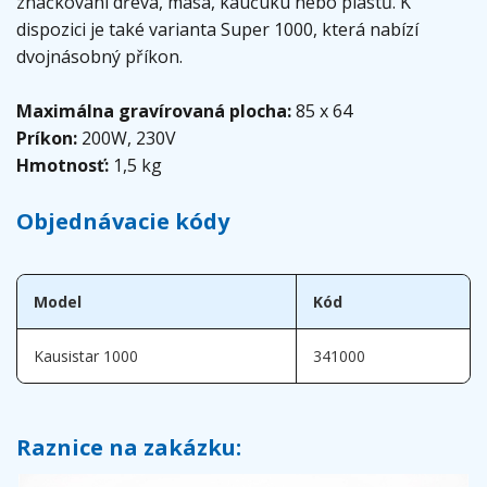
značkování dřeva, masa, kaučuku nebo plastů. K
dispozici je také varianta Super 1000, která nabízí
dvojnásobný příkon.
Maximálna gravírovaná plocha:
85 x 64
Príkon:
200W, 230V
Hmotnosť:
1,5 kg
Objednávacie kódy
Model
Kód
Kausistar 1000
341000
Raznice na zakázku: