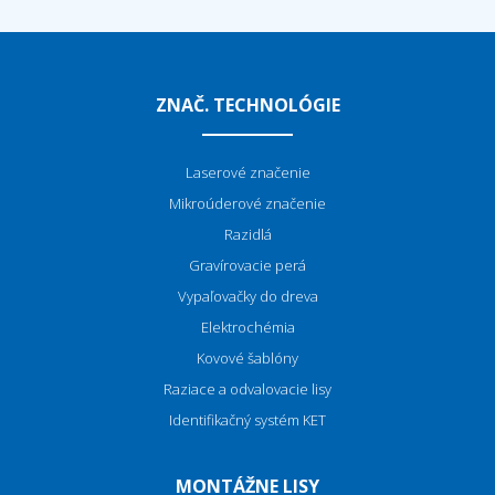
ZNAČ. TECHNOLÓGIE
Laserové značenie
Mikroúderové značenie
Razidlá
Gravírovacie perá
Vypaľovačky do dreva
Elektrochémia
Kovové šablóny
Raziace a odvalovacie lisy
Identifikačný systém KET
MONTÁŽNE LISY