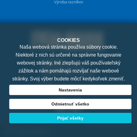
Výroba razníkov
COOKIES
Naša webová stránka používa súbory cookie.
Niektoré z nich sú určené na správne fungovanie
PRAMARK, s.r.o.
webovej stránky. Iné zlepšujú váš používateľský
K Letňanům 1036/7
zážitok a nám pomáhajú rozvíjať naše webové
182 00 Praha 8 - Ďáblice
stránky. Svoj výber budete môcť kedykoľvek zmeniť.
E-mail:
pramark@pramark.cz
Nastavenia
Telefon:
+421 911 022 042
Odmietnuť všetko
Prijať všetky
© 2011-2026 Pramark, s.r.o.