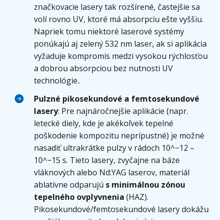
značkovacie lasery tak rozšírené, častejšie sa
volí rovno UV, ktoré má absorpciu ešte vyššiu.
Napriek tomu niektoré laserové systémy
ponúkajú aj zelený 532 nm laser, ak si aplikácia
vyžaduje kompromis medzi vysokou rýchlosťou
a dobrou absorpciou bez nutnosti UV
technológie..
Pulzné pikosekundové a femtosekundové
lasery
: Pre najnáročnejšie aplikácie (napr.
letecké diely, kde je akékoľvek tepelné
poškodenie kompozitu neprípustné) je možné
nasadiť ultrakrátke pulzy v rádoch 10^−12 –
10^−15 s. Tieto lasery, zvyčajne na báze
vláknových alebo Nd:YAG laserov, materiál
ablatívne odparujú
s minimálnou zónou
tepelného ovplyvnenia
(HAZ).
Pikosekundové/femtosekundové lasery dokážu