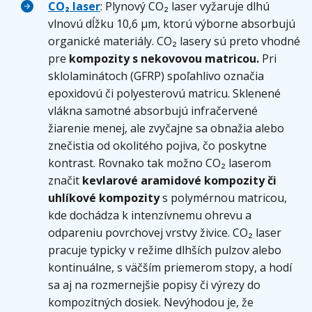
C
O₂ laser
: Plynový CO₂ laser vyžaruje dlhú
vlnovú dĺžku 10,6 μm, ktorú výborne absorbujú
organické materiály. CO₂ lasery sú preto vhodné
pre
kompozity s nekovovou matricou
.
Pri
sklolaminátoch (GFRP) spoľahlivo označia
epoxidovú či polyesterovú matricu. Sklenené
vlákna samotné absorbujú infračervené
žiarenie menej, ale zvyčajne sa obnažia alebo
znečistia od okolitého pojiva, čo poskytne
kontrast. Rovnako tak možno CO₂ laserom
značit
kevlarové aramidové kompozity či
uhlíkové kompozity
s polymérnou matricou,
kde dochádza k intenzívnemu ohrevu a
odpareniu povrchovej vrstvy živice. CO₂ laser
pracuje typicky v režime dlhších pulzov alebo
kontinuálne, s väčším priemerom stopy, a hodí
sa aj na rozmernejšie popisy či výrezy do
kompozitných dosiek. Nevýhodou je, že