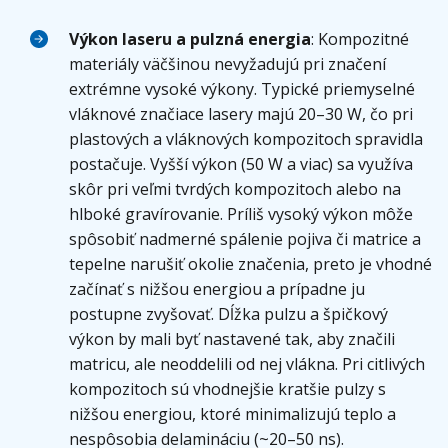
Výkon laseru a pulzná energia
: Kompozitné
materiály väčšinou nevyžadujú pri značení
extrémne vysoké výkony. Typické priemyselné
vláknové značiace lasery majú 20–30 W, čo pri
plastových a vláknových kompozitoch spravidla
postačuje. Vyšší výkon (50 W a viac) sa využíva
skôr pri veľmi tvrdých kompozitoch alebo na
hlboké gravírovanie. Príliš vysoký výkon môže
spôsobiť nadmerné spálenie pojiva či matrice a
tepelne narušiť okolie značenia, preto je vhodné
začínať s nižšou energiou a prípadne ju
postupne zvyšovať. Dĺžka pulzu a špičkový
výkon by mali byť nastavené tak, aby značili
matricu, ale neoddelili od nej vlákna. Pri citlivých
kompozitoch sú vhodnejšie kratšie pulzy s
nižšou energiou, ktoré minimalizujú teplo a
nespôsobia delamináciu (~20–50 ns).