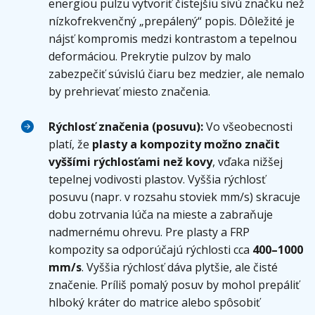
energiou pulzu vytvoriť čistejšiu sivú značku než
nízkofrekvenčný „prepálený“ popis. Dôležité je
nájsť kompromis medzi kontrastom a tepelnou
deformáciou. Prekrytie pulzov by malo
zabezpečiť súvislú čiaru bez medzier, ale nemalo
by prehrievať miesto značenia.
Rýchlosť značenia (posuvu):
Vo všeobecnosti
platí, že
plasty a kompozity možno značit
vyššími rýchlosťami než kovy
, vďaka nižšej
tepelnej vodivosti plastov. Vyššia rýchlosť
posuvu (napr. v rozsahu stoviek mm/s) skracuje
dobu zotrvania lúča na mieste a zabraňuje
nadmernému ohrevu. Pre plasty a FRP
kompozity sa odporúčajú rýchlosti cca
400–1000
mm/s
. Vyššia rýchlosť dáva plytšie, ale čisté
značenie. Príliš pomalý posuv by mohol prepáliť
hlboký kráter do matrice alebo spôsobiť