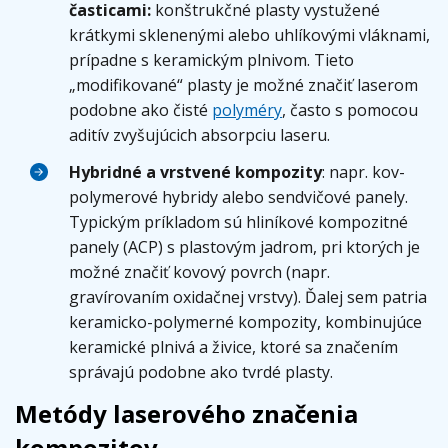
časticami:
konštrukčné plasty vystužené
krátkymi sklenenými alebo uhlíkovými vláknami,
prípadne s keramickým plnivom. Tieto
„modifikované“ plasty je možné značiť laserom
podobne ako čisté
polyméry
, často s pomocou
aditív zvyšujúcich absorpciu laseru.
Hybridné a vrstvené kompozity
: napr. kov-
polymerové hybridy alebo sendvičové panely.
Typickým príkladom sú hliníkové kompozitné
panely (ACP) s plastovým jadrom, pri ktorých je
možné značiť kovový povrch (napr.
gravírovaním oxidačnej vrstvy). Ďalej sem patria
keramicko-polymerné kompozity, kombinujúce
keramické plnivá a živice, ktoré sa značením
správajú podobne ako tvrdé plasty.
Metódy laserového značenia
kompozitov