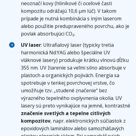
neoznačí kovy (hliníkové či oceľové časti
kompozitu odrážajú 10,6 μm lúč). V takom
prípade je nutná kombinácia s iným laserom
alebo použitie predupraveného povrchu, ako je
povlak absorbujúci CO₂.
UV laser
: Ultrafialový laser (typicky tretia
harmonická Nd:YAG alebo špeciálne UV
vláknové lasery) produkuje krátku vlnovú dĺžku
355 nm. UV žiarenie sa veľmi silno absorbuje v
plastoch a organických pojivách. Energia sa
spotrebuje v tenkej povrchovej vrstve, čo
umožňuje tzv. „studené značenie“ bez
výrazného tepelného ovplyvnenia okolia. UV
lasery sú preto vynikajúce na jemné, kontrastné
značenie svetlých a tepelne citlivých
kompozitov
, napr. elektronických súčiastok z
epoxidových laminátov alebo samozhášavých