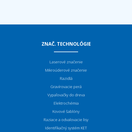
ZNAČ. TECHNOLÓGIE
Laserové značenie
Mikroúderové značenie
Razidlá
Gravírovacie perá
Vypaľovačky do dreva
Elektrochémia
Kovové šablóny
Raziace a odvalovacie lisy
Identifikačný systém KET