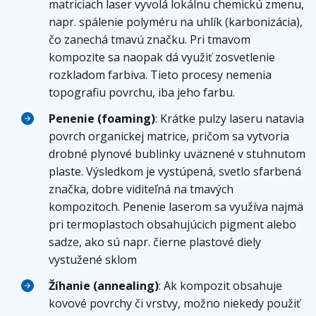
matriciach laser vyvolá lokálnu chemickú zmenu,
napr. spálenie polyméru na uhlík (karbonizácia),
čo zanechá tmavú značku. Pri tmavom
kompozite sa naopak dá využiť zosvetlenie
rozkladom farbiva. Tieto procesy nemenia
topografiu povrchu, iba jeho farbu.
Penenie (foaming)
: Krátke pulzy laseru natavia
povrch organickej matrice, pričom sa vytvoria
drobné plynové bublinky uväznené v stuhnutom
plaste. Výsledkom je vystúpená, svetlo sfarbená
značka, dobre viditeľná na tmavých
kompozitoch. Penenie laserom sa využíva najmä
pri termoplastoch obsahujúcich pigment alebo
sadze, ako sú napr. čierne plastové diely
vystužené sklom
Žíhanie (annealing)
: Ak kompozit obsahuje
kovové povrchy či vrstvy, možno niekedy použiť