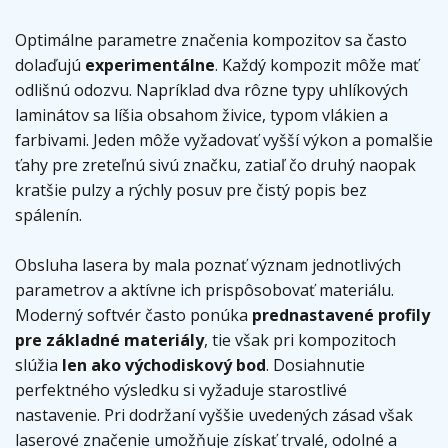
Optimálne parametre značenia kompozitov sa často
dolaďujú
experimentálne
. Každý kompozit môže mať
odlišnú odozvu. Napríklad dva rôzne typy uhlíkových
laminátov sa líšia obsahom živice, typom vlákien a
farbivami. Jeden môže vyžadovať vyšší výkon a pomalšie
ťahy pre zreteľnú sivú značku, zatiaľ čo druhý naopak
kratšie pulzy a rýchly posuv pre čistý popis bez
spálenín.
Obsluha lasera by mala poznať význam jednotlivých
parametrov a aktívne ich prispôsobovať materiálu.
Moderný softvér často ponúka
prednastavené profily
pre základné materiály
, tie však pri kompozitoch
slúžia
len ako východiskový bod
. Dosiahnutie
perfektného výsledku si vyžaduje starostlivé
nastavenie. Pri dodržaní vyššie uvedených zásad však
laserové značenie umožňuje získať trvalé, odolné a