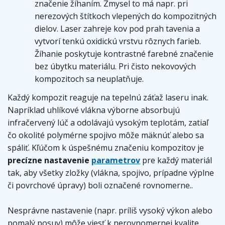
značenie žíhaním. Zmysel to má napr. pri
nerezových štítkoch vlepených do kompozitných
dielov. Laser zahreje kov pod prah tavenia a
vytvorí tenkú oxidickú vrstvu rôznych farieb.
Žíhanie poskytuje kontrastné farebné značenie
bez úbytku materiálu. Pri čisto nekovových
kompozitoch sa neuplatňuje.
Každý kompozit reaguje na tepelnú záťaž laseru inak.
Napríklad uhlíkové vlákna výborne absorbujú
infračervený lúč a odolávajú vysokým teplotám, zatiaľ
čo okolité polymérne spojivo môže mäknúť alebo sa
spáliť. Kľúčom k úspešnému značeniu kompozitov je
precízne nastavenie
parametrov
pre každý materiál
tak, aby všetky zložky (vlákna, spojivo, prípadne výplne
či povrchové úpravy) boli označené rovnomerne..
Nesprávne nastavenie (napr. príliš vysoký výkon alebo
pomalý posuv) môže viesť k nerovnomernej kvalite