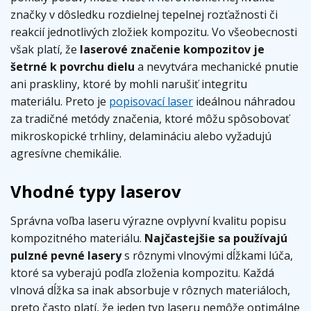
značky v dôsledku rozdielnej tepelnej rozťažnosti či
reakcií jednotlivých zložiek kompozitu. Vo všeobecnosti
však platí, že
laserové značenie kompozitov je
šetrné k povrchu dielu
a nevytvára mechanické pnutie
ani praskliny, ktoré by mohli narušiť integritu
materiálu. Preto je
popisovací laser
ideálnou náhradou
za tradičné metódy značenia, ktoré môžu spôsobovať
mikroskopické trhliny, delamináciu alebo vyžadujú
agresívne chemikálie.
Vhodné typy laserov
Správna voľba laseru výrazne ovplyvní kvalitu popisu
kompozitného materiálu.
Najčastejšie sa používajú
pulzné pevné lasery
s rôznymi vlnovými dĺžkami lúča,
ktoré sa vyberajú podľa zloženia kompozitu. Každá
vlnová dĺžka sa inak absorbuje v rôznych materiáloch,
preto často platí, že jeden typ laseru nemôže optimálne