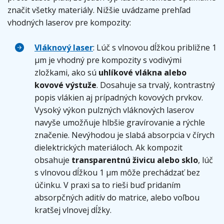
značit všetky materiály. Nižšie uvádzame prehľad
vhodných laserov pre kompozity:
Vláknový laser
: Lúč s vlnovou dĺžkou približne 1
µm je vhodný pre kompozity s vodivými
zložkami, ako sú
uhlíkové vlákna alebo
kovové výstuže
. Dosahuje sa trvalý, kontrastný
popis vlákien aj prípadných kovových prvkov.
Vysoký výkon pulzných vláknových laserov
navyše umožňuje hlbšie gravírovanie a rýchle
značenie. Nevýhodou je slabá absorpcia v čírych
dielektrických materiáloch. Ak kompozit
obsahuje
transparentnú živicu alebo sklo
, lúč
s vlnovou dĺžkou 1 µm môže prechádzať bez
účinku. V praxi sa to rieši buď pridaním
absorpčných aditív do matrice, alebo voľbou
kratšej vlnovej dĺžky.