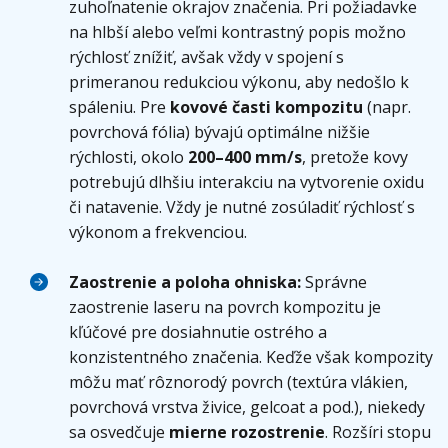
zuhoľnatenie okrajov značenia. Pri požiadavke
na hlbší alebo veľmi kontrastný popis možno
rýchlosť znížiť, avšak vždy v spojení s
primeranou redukciou výkonu, aby nedošlo k
spáleniu. Pre
kovové časti kompozitu
(napr.
povrchová fólia) bývajú optimálne nižšie
rýchlosti, okolo
200–400 mm/s
, pretože kovy
potrebujú dlhšiu interakciu na vytvorenie oxidu
či natavenie. Vždy je nutné zosúladiť rýchlosť s
výkonom a frekvenciou.
Zaostrenie a poloha ohniska:
Správne
zaostrenie laseru na povrch kompozitu je
kľúčové pre dosiahnutie ostrého a
konzistentného značenia. Keďže však kompozity
môžu mať rôznorodý povrch (textúra vlákien,
povrchová vrstva živice, gelcoat a pod.), niekedy
sa osvedčuje
mierne rozostrenie
. Rozšíri stopu