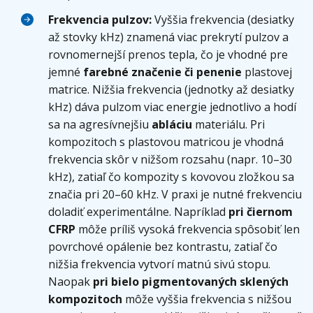
Frekvencia pulzov:
Vyššia frekvencia (desiatky
až stovky kHz) znamená viac prekrytí pulzov a
rovnomernejší prenos tepla, čo je vhodné pre
jemné
farebné značenie či penenie
plastovej
matrice. Nižšia frekvencia (jednotky až desiatky
kHz) dáva pulzom viac energie jednotlivo a hodí
sa na agresívnejšiu
abláciu
materiálu. Pri
kompozitoch s plastovou matricou je vhodná
frekvencia skôr v nižšom rozsahu (napr. 10–30
kHz), zatiaľ čo kompozity s kovovou zložkou sa
značia pri 20–60 kHz. V praxi je nutné frekvenciu
doladiť experimentálne. Napríklad
pri čiernom
CFRP
môže príliš vysoká frekvencia spôsobiť len
povrchové opálenie bez kontrastu, zatiaľ čo
nižšia frekvencia vytvorí matnú sivú stopu.
Naopak
pri bielo pigmentovaných sklených
kompozitoch
môže vyššia frekvencia s nižšou