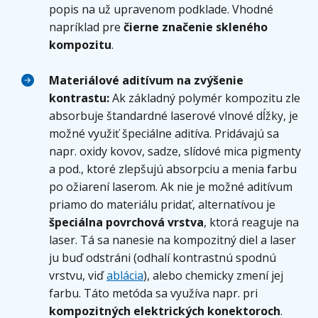
popis na už upravenom podklade. Vhodné
napríklad pre
čierne značenie skleného
kompozitu
.
Materiálové aditívum na zvýšenie
kontrastu:
Ak základný polymér kompozitu zle
absorbuje štandardné laserové vlnové dĺžky, je
možné využiť špeciálne aditíva. Pridávajú sa
napr. oxidy kovov, sadze, slídové mica pigmenty
a pod., ktoré zlepšujú absorpciu a menia farbu
po ožiarení laserom. Ak nie je možné aditívum
priamo do materiálu pridať, alternatívou je
špeciálna povrchová vrstva
, ktorá reaguje na
laser. Tá sa nanesie na kompozitný diel a laser
ju buď odstráni (odhalí kontrastnú spodnú
vrstvu, viď
ablácia
), alebo chemicky zmení jej
farbu. Táto metóda sa využíva napr. pri
kompozitných elektrických konektoroch
.