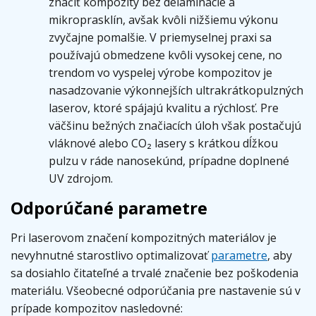
značiť kompozity bez delaminácie a
mikroprasklín, avšak kvôli nižšiemu výkonu
zvyčajne pomalšie. V priemyselnej praxi sa
používajú obmedzene kvôli vysokej cene, no
trendom vo vyspelej výrobe kompozitov je
nasadzovanie výkonnejších ultrakrátkopulzných
laserov, ktoré spájajú kvalitu a rýchlosť. Pre
väčšinu bežných značiacích úloh však postačujú
vláknové alebo CO₂ lasery s krátkou dĺžkou
pulzu v ráde nanosekúnd, prípadne doplnené
UV zdrojom.
Odporúčané parametre
Pri laserovom značení kompozitných materiálov je
nevyhnutné starostlivo optimalizovať
parametre
, aby
sa dosiahlo čitateľné a trvalé značenie bez poškodenia
materiálu. Všeobecné odporúčania pre nastavenie sú v
prípade kompozitov nasledovné: