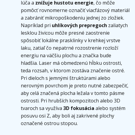
lúča a
znižuje hustotu energie
, čo môže
pomôcť rovnomerne označiť viacfázový materiál
a zabrániť mikropoškodeniu jednej zo zložiek.
Napríklad pri
uhlíkových prepregoch
zaliatych
lesklou živicou môže presné zaostrenie
spôsobiť lokálne prasklinky v krehkej vrstve
laku, zatiaľ čo nepatrné rozostrenie rozloží
energiu na väčšiu plochu a značka bude
hladšia. Laser má obmedzenú hĺbku ostrosti,
teda rozsah, v ktorom zostáva značenie ostré.
Pri dieloch s jemnými štruktúrami alebo
nerovným povrchom je preto nutné zabezpečiť,
aby celá značená plocha ležala v tomto pásme
ostrosti. Pri hrubších kompozitoch alebo 3D
tvaroch sa využíva
3D fokusácia
alebo systém
posuvu osi Z, aby boli aj zakrivené plochy
označené ostrou stopou.