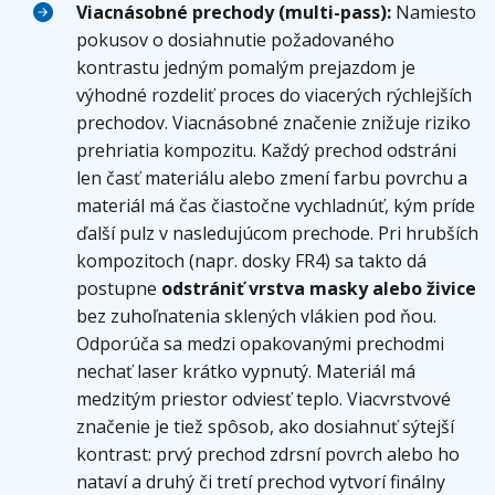
Viacnásobné prechody (multi-pass):
Namiesto
pokusov o dosiahnutie požadovaného
kontrastu jedným pomalým prejazdom je
výhodné rozdeliť proces do viacerých rýchlejších
prechodov. Viacnásobné značenie znižuje riziko
prehriatia kompozitu. Každý prechod odstráni
len časť materiálu alebo zmení farbu povrchu a
materiál má čas čiastočne vychladnúť, kým príde
ďalší pulz v nasledujúcom prechode. Pri hrubších
kompozitoch (napr. dosky FR4) sa takto dá
postupne
odstrániť vrstva masky alebo živice
bez zuhoľnatenia sklených vlákien pod ňou.
Odporúča sa medzi opakovanými prechodmi
nechať laser krátko vypnutý. Materiál má
medzitým priestor odviesť teplo. Viacvrstvové
značenie je tiež spôsob, ako dosiahnuť sýtejší
kontrast: prvý prechod zdrsní povrch alebo ho
nataví a druhý či tretí prechod vytvorí finálny