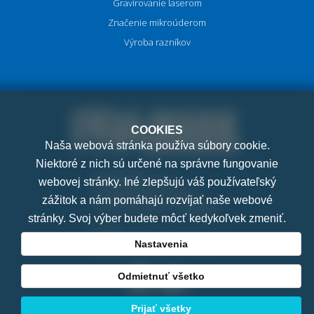
Gravírovanie laserom
Značenie mikroúderom
Výroba razníkov
COOKIES
Naša webová stránka používa súbory cookie.
Niektoré z nich sú určené na správne fungovanie
PRAMARK, s.r.o.
webovej stránky. Iné zlepšujú váš používateľský
K Letňanům 1036/7
zážitok a nám pomáhajú rozvíjať naše webové
182 00 Praha 8 - Ďáblice
stránky. Svoj výber budete môcť kedykoľvek zmeniť.
E-mail:
pramark@pramark.cz
Nastavenia
Telefon:
+421 911 022 042
Odmietnuť všetko
Prijať všetky