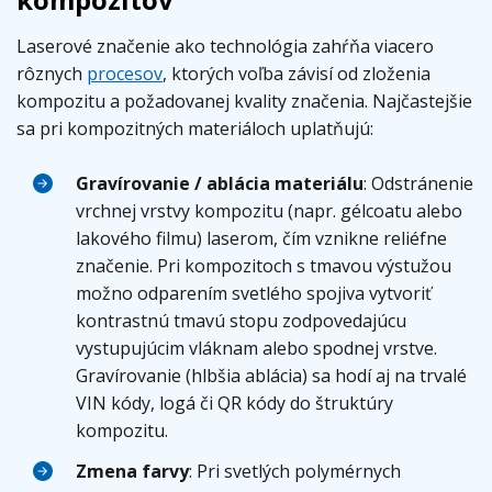
Laserové značenie ako technológia zahŕňa viacero
rôznych
procesov
, ktorých voľba závisí od zloženia
kompozitu a požadovanej kvality značenia. Najčastejšie
sa pri kompozitných materiáloch uplatňujú:
Gravírovanie / ablácia materiálu
: Odstránenie
vrchnej vrstvy kompozitu (napr. gélcoatu alebo
lakového filmu) laserom, čím vznikne reliéfne
značenie. Pri kompozitoch s tmavou výstužou
možno odparením svetlého spojiva vytvoriť
kontrastnú tmavú stopu zodpovedajúcu
vystupujúcim vláknam alebo spodnej vrstve.
Gravírovanie (hlbšia ablácia) sa hodí aj na trvalé
VIN kódy, logá či QR kódy do štruktúry
kompozitu.
Zmena farvy
: Pri svetlých polymérnych