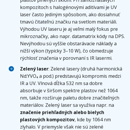
plastov plnených sklom. Pri samozhášavých
kompozitoch s halogénovými aditívami je UV
laser často jediným spôsobom, ako dosiahnuť
tmavú čitateľnú značku na svetlom materiáli.
Výhodou UV laseru je aj veľmi malý fokus pre
mikroznačky, ako napr. datamatrix kódy na DPS.
Nevýhodou sú vyššie obstarávacie náklady a
nižší výkon (typicky 3–10 W), čo obmedzuje
rýchlosť značenia v porovnaní s IR lasermi.
Zelený laser
: Zelené lasery (druhá harmonická
Nd:YVO₄ a pod.) predstavujú kompromis medzi
IR a UV. Vlnová dĺžka 532 nm sa dobre
absorbuje v širšom spektre plastov než 1064
nm, takže rozširuje paletu dobre značiteľných
materiálov. Zelený laser sa využíva napr. na
značenie priehľadných alebo bielych
plastových kompozitov
, kde by 1064 nm
zlyhalo. V priemysle však nie sú zelené