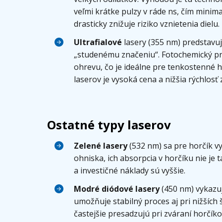
veľmi krátke pulzy v ráde ns, čím minim
drasticky znižuje riziko vznietenia dielu.
Ultrafialové
lasery (355 nm) predstavuj
„studenému značeniu“. Fotochemický pr
ohrevu, čo je ideálne pre tenkostenné 
laserov je vysoká cena a nižšia rýchlosť
Ostatné typy laserov
Zelené lasery
(532 nm) sa pre horčík vy
ohniska, ich absorpcia v horčíku nie je
a investičné náklady sú vyššie.
Modré diódové lasery
(450 nm) vykazuj
umožňuje stabilný proces aj pri nižších
častejšie presadzujú pri zváraní horčíko