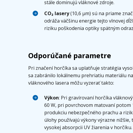
stále dominujú vláknové zdroje.
CO₂ lasery
(10,6 μm) sú na priame znač
odráža väčšinu energie tejto vlnovej dĺ
riziku poškodenia optiky spätným odra
Odporúčané parametre
Pri značení horčíka sa uplatňuje stratégia vys
sa zabránilo lokálnemu prehriatiu materiálu n
vláknového lasera môžu vyzerať takto:
Výkon
: Pri gravírovaní horčíka vlákno
60 W, pri povrchovom matovaní potom 
produkciu nebezpečného prachu a riziko
úlohy používajú výkony výrazne nižšie,
vysokej absorpcii UV žiarenia v horčíku.