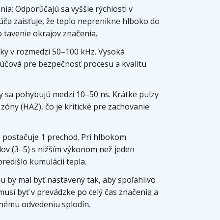
nia: Odporúčajú sa vyššie rýchlosti v
ča zaisťuje, že teplo neprenikne hlboko do
 tavenie okrajov značenia.
picky v rozmedzí 50–100 kHz. Vysoká
ľúčová pre bezpečnosť procesu a kvalitu
 sa pohybujú medzi 10–50 ns. Krátke pulzy
óny (HAZ), čo je kritické pre zachovanie
s postačuje 1 prechod. Pri hlbokom
odov (3–5) s nižším výkonom než jeden
edišlo kumulácii tepla.
nu by mal byť nastavený tak, aby spoľahlivo
usí byť v prevádzke po celý čas značenia a
lnému odvedeniu splodín.