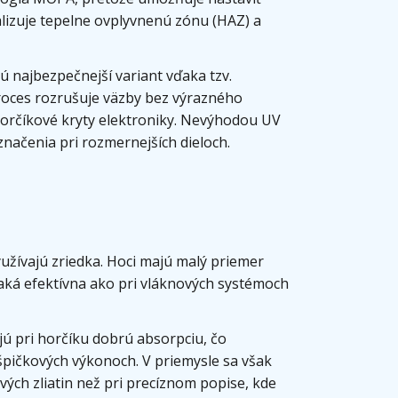
alizuje tepelne ovplyvnenú zónu (HAZ) a
ú najbezpečnejší variant vďaka tzv.
oces rozrušuje väzby bez výrazného
horčíkové kryty elektroniky. Nevýhodou UV
 značenia pri rozmernejších dieloch.
užívajú zriedka. Hoci majú malý priemer
 taká efektívna ako pri vláknových systémoch
ú pri horčíku dobrú absorpciu, čo
 špičkových výkonoch. V priemysle sa však
vých zliatin než pri precíznom popise, kde