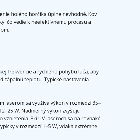
enie holého horčíka úplne nevhodné. Kov
žky, čo vedie k neefektívnemu procesu a
zom.
okej frekvencie a rýchleho pohybu lúča, aby
ad zápalnú teplotu. Typické nastavenia
vým laserom sa využíva výkon v rozmedzí 35–
12–25 W. Nadmerný výkon zvyšuje
 vznietenia. Pri UV laseroch sa na rovnaké
 typicky v rozmedzí 1–5 W, vďaka extrémne