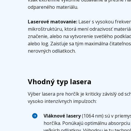
odpareného materiálu.
Laserové matovanie:
Laser s vysokou frekven
mikroštruktúru, ktorá mení odrazivosť materiá
značenie, alebo na vytvorenie svetlého podkl
alebo log. Zaisťuje sa tým maximálna čitateľnos
nerovných odliatkoch.
Vhodný typ lasera
Výber lasera pre horčík je kriticky závislý od 
vysoko intenzívnych impulzoch:
Vláknové lasery
(1064 nm) sú v priemy
horčíka. Ponúkajú optimálnu absorpciu 
veľkých odliatkov. Výhodou je tu techn