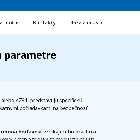
iahnutie
Kontakty
Báza znalostí
 a parametre
1 alebo AZ91, predstavujú špecifickú
nikátnymi požiadavkami na bezpečnosť
trémna horľavosť
vznikajúceho prachu a
číkový prach a triesky sa môžu vznietiť už