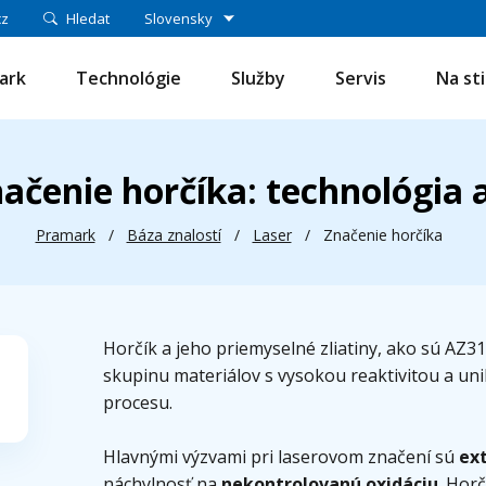
cz
Hledat
Slovensky
ark
Technológie
Služby
Servis
Na st
ačenie horčíka: technológia
Pramark
/
Báza znalostí
/
Laser
/
Značenie horčíka
Horčík a jeho priemyselné zliatiny, ako sú AZ3
skupinu materiálov s vysokou reaktivitou a u
procesu.
Hlavnými výzvami pri laserovom značení sú
ex
náchylnosť na
nekontrolovanú oxidáciu
. Hor