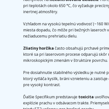
pri teplotách okolo 650 °C, čo vyžaduje precí
inertnej atmosféry.
Vzhľadom na vysokú tepelnú vodivosť (~160 W/
miesta dopadu, čo môže pri bežných laseroch v
nežiaducemu prehriatiu dielu.
Zliatiny horčíka
často obsahujú prchavé príme
ktoré sa pri laserovom procese odparujú skôr 
mikroskopickým zmenám v štruktúre povrchu.
Pre dosiahnutie stabilného výsledku je nutné 
ktorý vytláča kyslík, bráni vznieteniu a zaisťu
pre vysoký kontrast.
Ďalšie špecifikum predstavuje
toxicita
uvoľňova
explózie prachu v odsávacom trakte. Priemysel