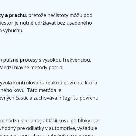
y a prachu
, pretože nečistoty môžu pod
riestor je nutné udržiavať bez usadeného
o výbuchu.
m pulzné procesy s vysokou frekvenciou,
 Medzi hlavné metódy patria:
 vyvolá kontrolovanú reakciu povrchu, ktorá
ívneho kovu. Táto metóda je
vných častíc a zachováva integritu povrchu
dochádza k priamej ablácii kovu do hĺbky cca
 vhodný pre odliatky v automotive, vyžaduje
enie pulzov, aby sa zabránilo vznieteniu