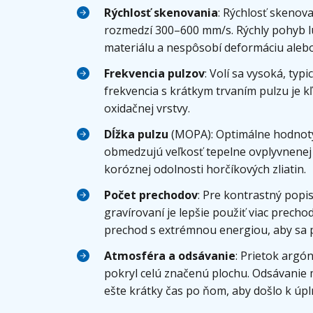
Rýchlosť skenovania
: Rýchlosť skenova
rozmedzí 300–600 mm/s. Rýchly pohyb lú
materiálu a nespôsobí deformáciu alebo
Frekvencia pulzov
: Volí sa vysoká, ty
frekvencia s krátkym trvaním pulzu je k
oxidačnej vrstvy.
Dĺžka pulzu
(MOPA): Optimálne hodnoty
obmedzujú veľkosť tepelne ovplyvnenej z
koróznej odolnosti horčíkových zliatin.
Počet prechodov
: Pre kontrastný popi
gravírovaní je lepšie použiť viac prech
prechod s extrémnou energiou, aby sa pr
Atmosféra a odsávanie
: Prietok argó
pokryl celú značenú plochu. Odsávanie m
ešte krátky čas po ňom, aby došlo k úp