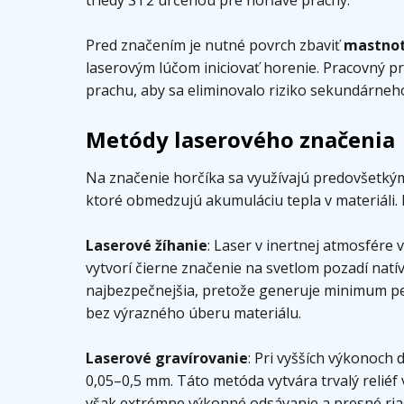
triedy ST2 určenou pre horľavé prachy.
Pred značením je nutné povrch zbaviť
mastnot
laserovým lúčom iniciovať horenie. Pracovný p
prachu, aby sa eliminovalo riziko sekundárneh
Metódy laserového značenia
Na značenie horčíka sa využívajú predovšetký
ktoré obmedzujú akumuláciu tepla v materiáli.
Laserové žíhanie
: Laser v inertnej atmosfére
vytvorí čierne značenie na svetlom pozadí nat
najbezpečnejšia, pretože generuje minimum pe
bez výrazného úberu materiálu.
Laserové gravírovanie
: Pri vyšších výkonoch 
0,05–0,5 mm. Táto metóda vytvára trvalý reliéf
však extrémne výkonné odsávanie a presné riad