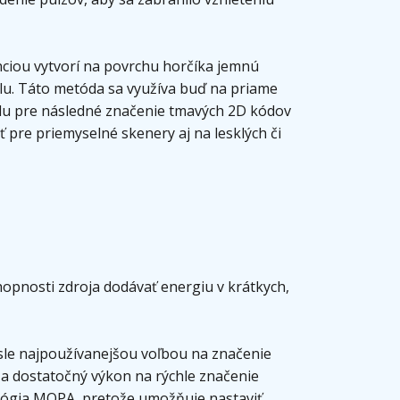
ciou vytvorí na povrchu horčíka jemnú
lu. Táto metóda sa využíva buď na priame
adu pre následné značenie tmavých 2D kódov
ť pre priemyselné skenery aj na lesklých či
schopnosti zdroja dodávať energiu v krátkych,
sle najpoužívanejšou voľbou na značenie
a dostatočný výkon na rýchle značenie
ológia MOPA, pretože umožňuje nastaviť