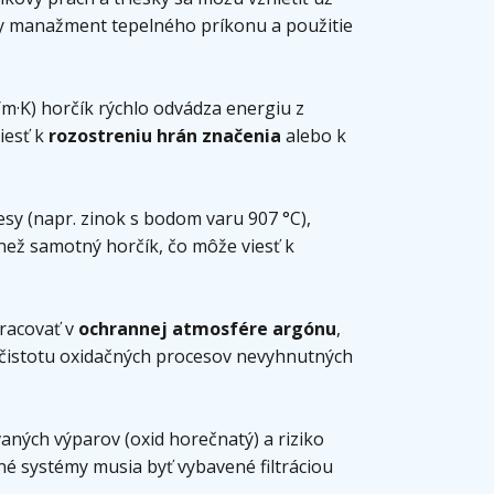
zny manažment tepelného príkonu a použitie
m·K) horčík rýchlo odvádza energiu z
iesť k
rozostreniu hrán značenia
alebo k
sy (napr. zinok s bodom varu 907 °C),
než samotný horčík, čo môže viesť k
pracovať v
ochrannej atmosfére argónu
,
je čistotu oxidačných procesov nevyhnutných
ných výparov (oxid horečnatý) a riziko
né systémy musia byť vybavené filtráciou