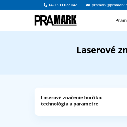
+421 911 022 042
pramark@pramark.
Pram
Laserové zn
Laserové značenie horčíka:
technológia a parametre